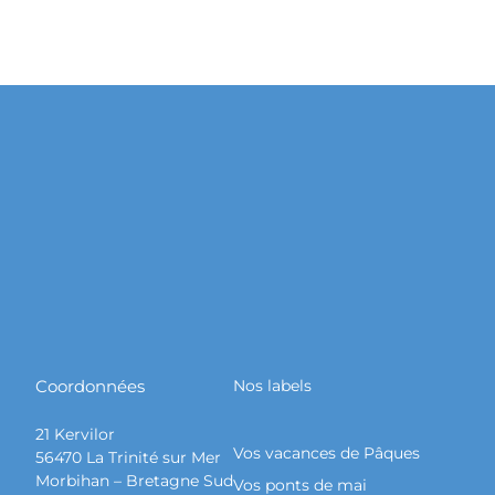
Brittany, Ile aux Moines island in the Morbihan gulf, the church
and the Port-Miquel beach, beautiful light
Coordonnées
Nos labels
21 Kervilor
Vos vacances de Pâques
56470 La Trinité sur Mer
Morbihan – Bretagne Sud
Vos ponts de mai