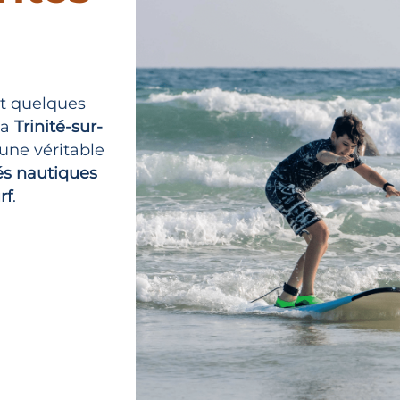
t quelques
la
Trinité-sur-
 une véritable
tés nautiques
rf
.