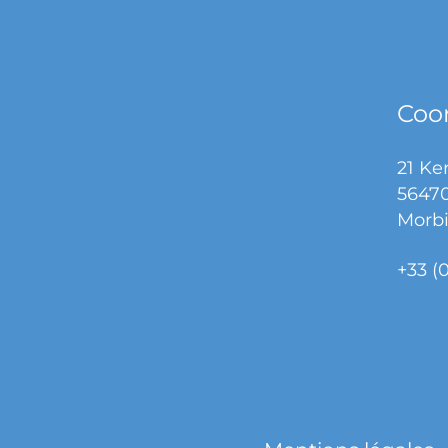
Coo
21 Ker
56470
Morbi
+33 (