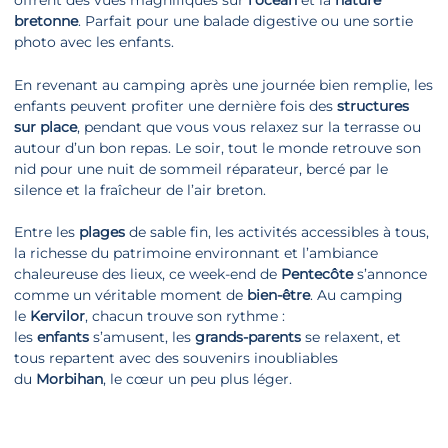
offrent des vues magnifiques sur
l’océan
et la
nature
bretonne
. Parfait pour une balade digestive ou une sortie
photo avec les enfants.
En revenant au camping après une journée bien remplie, les
enfants peuvent profiter une dernière fois des
structures
sur place
, pendant que vous vous relaxez sur la terrasse ou
autour d’un bon repas. Le soir, tout le monde retrouve son
nid pour une nuit de sommeil réparateur, bercé par le
silence et la fraîcheur de l’air breton.
Entre les
plages
de sable fin, les activités accessibles à tous,
la richesse du patrimoine environnant et l’ambiance
chaleureuse des lieux, ce week-end de
Pentecôte
s’annonce
comme un véritable moment de
bien-être
. Au camping
le
Kervilor
, chacun trouve son rythme :
les
enfants
s’amusent, les
grands-parents
se relaxent, et
tous repartent avec des souvenirs inoubliables
du
Morbihan
, le cœur un peu plus léger.