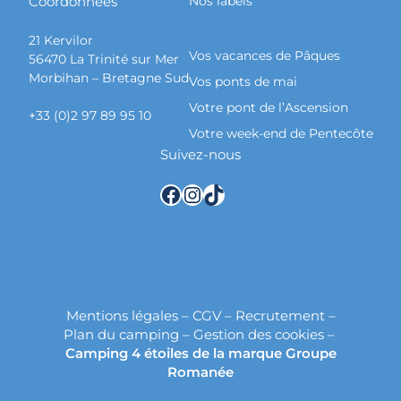
Coordonnées
Nos labels
21 Kervilor
Vos vacances de Pâques
56470 La Trinité sur Mer
Morbihan – Bretagne Sud
Vos ponts de mai
Votre pont de l’Ascension
+33 (0)2 97 89 95 10
Votre week-end de Pentecôte
Suivez-nous
Facebook
Instagram
TikTok
Mentions légales
–
CGV
–
Recrutement
–
Plan du camping
–
Gestion des cookies
–
Camping 4 étoiles de la marque Groupe
Romanée