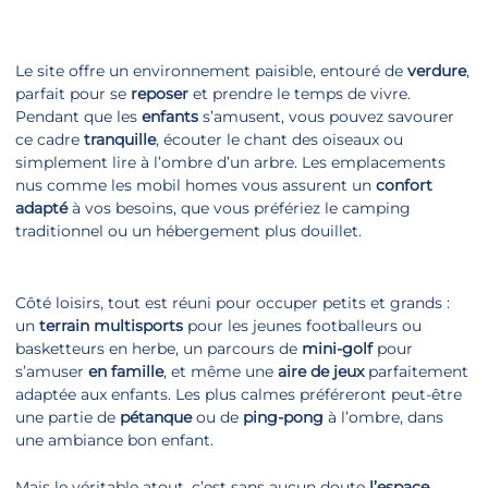
Le site offre un environnement paisible, entouré de
verdure
,
parfait pour se
reposer
et prendre le temps de vivre.
Pendant que les
enfants
s’amusent, vous pouvez savourer
ce cadre
tranquille
, écouter le chant des oiseaux ou
simplement lire à l’ombre d’un arbre. Les emplacements
nus comme les mobil homes vous assurent un
confort
adapté
à vos besoins, que vous préfériez le camping
traditionnel ou un hébergement plus douillet.
Côté
loisirs
, tout est réuni pour occuper petits et grands :
un
terrain multisports
pour les jeunes footballeurs ou
basketteurs en herbe, un parcours de
mini-golf
pour
s’amuser
en famille
, et même une
aire de jeux
parfaitement
adaptée aux enfants. Les plus calmes préféreront peut-être
une partie de
pétanque
ou de
ping-pong
à l’ombre, dans
une ambiance bon enfant.
Mais le véritable atout, c’est sans aucun doute
l’espace