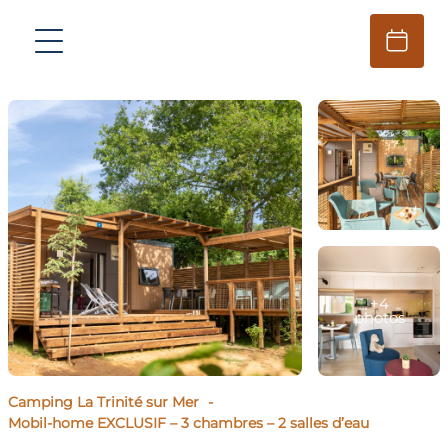
+4
photos
Camping La Trinité sur Mer
Mobil-home EXCLUSIF – 3 chambres – 2 salles d’eau